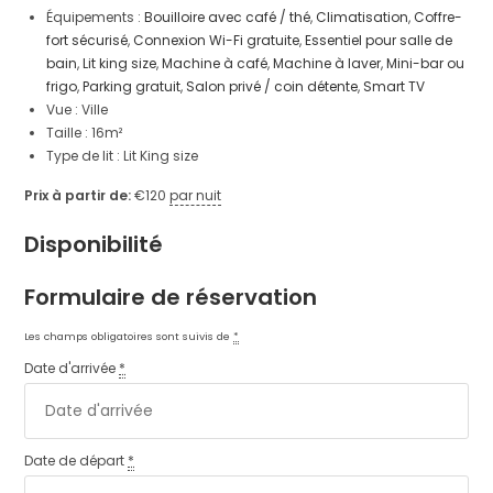
Équipements :
Bouilloire avec café / thé
,
Climatisation
,
Coffre-
fort sécurisé
,
Connexion Wi-Fi gratuite
,
Essentiel pour salle de
bain
,
Lit king size
,
Machine à café
,
Machine à laver
,
Mini-bar ou
frigo
,
Parking gratuit
,
Salon privé / coin détente
,
Smart TV
Vue :
Ville
Taille :
16m²
Type de lit :
Lit King size
Prix à partir de:
€
120
par nuit
Disponibilité
Formulaire de réservation
Les champs obligatoires sont suivis de
*
Date d'arrivée
*
Date de départ
*