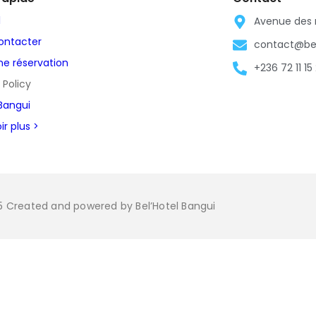
l
Avenue des 
ontacter
contact@be
ne réservation
+236 72 11 15
 Policy
 Bangui
ir plus >
5 Created and powered by Bel’Hotel Bangui