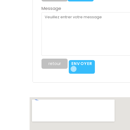
Message
retour
ENVOYER