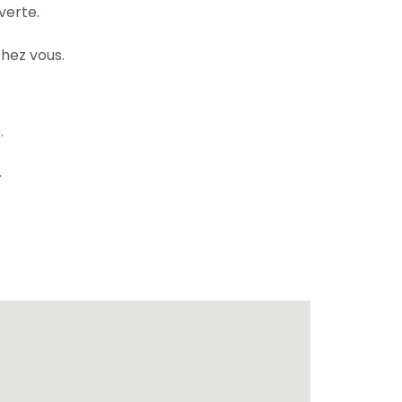
verte.
chez vous.
.
.